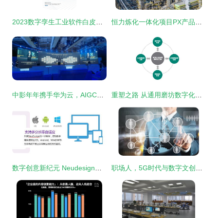
2023数字孪生工业软件白皮书 数字文化创意软件开发的新引擎
恒力炼化一体化项目PX产品实现直供投用，数字文化创意软件赋能产业新生态
中影年年携手华为云，AIGC峰会共绘数字人创新蓝图
重塑之路 从通用磨坊数字化转型透视微软在数字文化创意软件领域的破局之道
数字创意新纪元 Neudesign数字媒体制作软件引领数字文化创意开发
职场人，5G时代与数字文创软件开发 你准备好了吗？